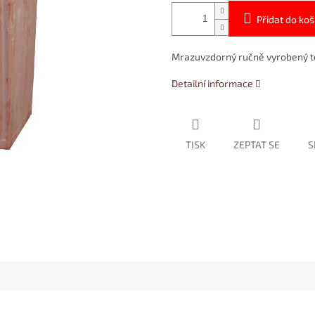
Přidat do koš
Mrazuvzdorný ručně vyrobený t
Detailní informace
TISK
ZEPTAT SE
S