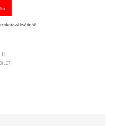
íku
erakotový květináč
DÍLET