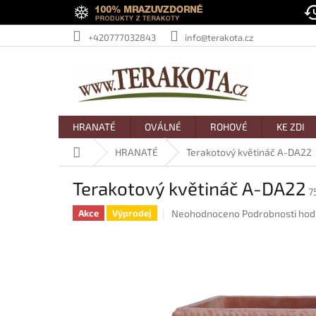
Přejít
na
obsah
+420777032843
info@terakota.cz
HRANATÉ
OVÁLNÉ
ROHOVÉ
KE ZDI
Domů
HRANATÉ
Terakotový květináč A-DA22
Terakotový květináč A-DA22
7
Průměrné
Neohodnoceno
Podrobnosti hod
Akce
Výprodej
hodnocení
produktu
je
0,0
z
5
hvězdiček.