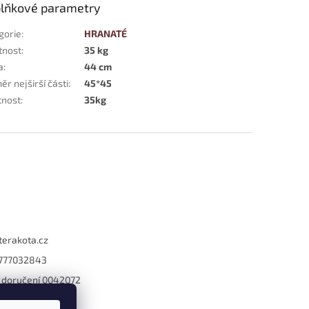
lňkové parametry
gorie
:
HRANATÉ
tnost
:
35 kg
a
:
44 cm
r nejširší části
:
45*45
nost
:
35kg
terakota.cz
777032843
a doručení 0042072
365