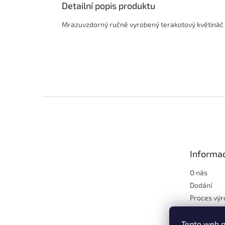
Detailní popis produktu
Mrazuvzdorný ručně vyrobený terakotový květináč
Z
á
p
a
t
Informac
í
O nás
Dodání
Proces výr
Proč terak
Chcete kr
Tento web p