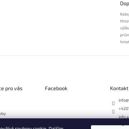
Dop
Kate
Hmo
výšk
průmě
hmot
e pro vás
Facebook
Kontakt
info
@
+420
oby
info 
otové květináče?
1182
ásný dům nebo
oužívá soubory cookie. Dalším