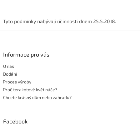
Tyto podmínky nabývají účinnosti dnem 25.5.2018.
Z
á
p
a
Informace pro vás
t
O nás
í
Dodání
Proces výroby
Proč terakotové květináče?
Chcete krásný dům nebo zahradu?
Facebook