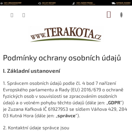
Přejít
na
NÁKUP
obsah
KOŠÍK
Podmínky ochrany osobních údajů
I.
Základní ustanovení
1. Správcem osobních údajů podle čl. 4 bod 7 nařízení
Evropského parlamentu a Rady (EU) 2016/679 o ochraně
fyzických osob v souvislosti se zpracováním osobních
údajů a o volném pohybu těchto údajů (dále jen: „
GDPR
”)
je
Zuzana Kafková
IČ
61927953
se sídlem
Váňova 429, 284
03 Kutná Hora
(dále jen: „
správce
“).
2. Kontaktní údaje správce jsou