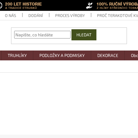
O NÁS
DODÁNÍ
PROCES VÝROBY
PROČ TERAKOTOVÉ KV
HLEDAT
TRUHLÍKY
PODLOŽKY A PODMISKY
DEKORACE
Obc