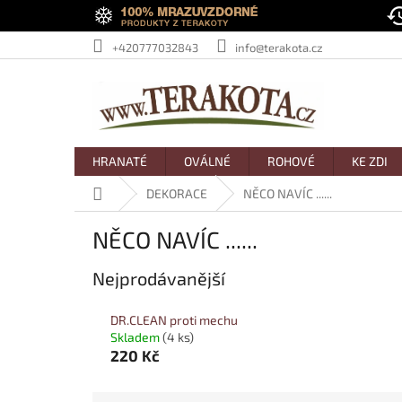
Přejít
na
obsah
+420777032843
info@terakota.cz
HRANATÉ
OVÁLNÉ
ROHOVÉ
KE ZDI
Domů
DEKORACE
NĚCO NAVÍC ......
NĚCO NAVÍC ......
Nejprodávanější
DR.CLEAN proti mechu
Skladem
(4 ks)
220 Kč
Ř