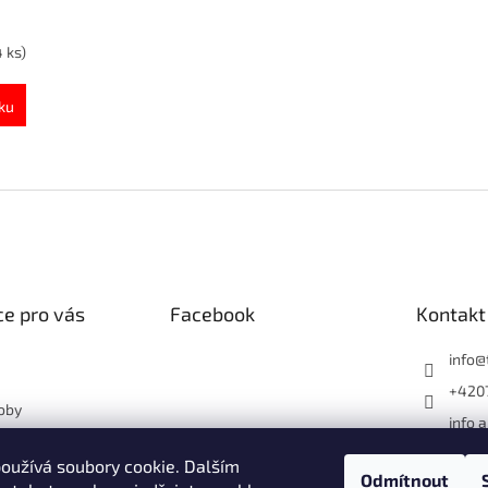
4 ks)
ku
O
v
l
á
d
a
c
í
e pro vás
Facebook
Kontakt
p
r
info
@
v
+420
k
oby
y
info 
v
otové květináče?
1182
ý
ásný dům nebo
oužívá soubory cookie. Dalším
p
Faceb
Odmítnout