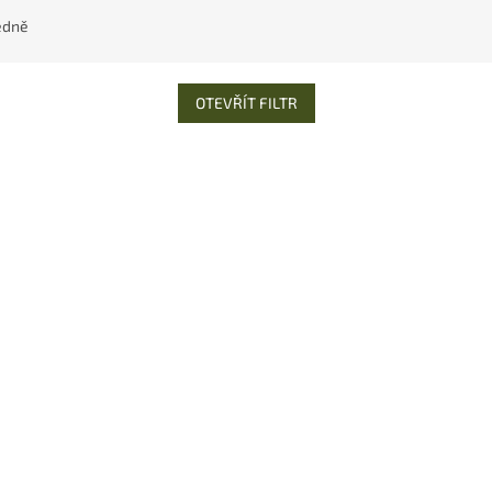
edně
OTEVŘÍT FILTR