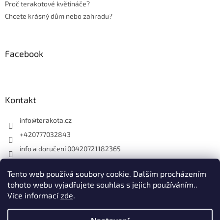
Proč terakotové květináče?
Chcete krásný dům nebo zahradu?
Facebook
Kontakt
info
@
terakota.cz
+420777032843
info a doručení 00420721182365
Facebook Terakota
Tento web používá soubory cookie. Dalším procházením
terakotovezahradni
tohoto webu vyjadřujete souhlas s jejich používáním..
Více informací
zde
.
Vytvořil Shoptet