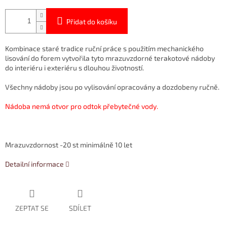
Přidat do košíku
Kombinace staré tradice ruční práce s použitím mechanického
lisování do forem vytvořila tyto mrazuvzdorné terakotové nádoby
do interiéru i exteriéru s dlouhou životností.
Všechny nádoby jsou po vylisování opracovány a dozdobeny ručně.
Nádoba nemá otvor pro odtok přebytečné vody.
Mrazuvzdornost -20 st minimálně 10 let
Detailní informace
ZEPTAT SE
SDÍLET