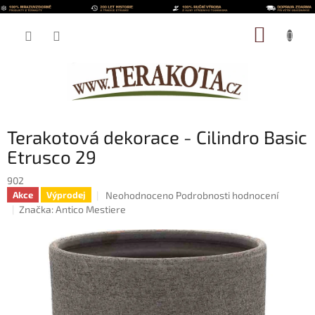
Přejít
na
NÁKUP
obsah
KOŠÍK
Terakotová dekorace - Cilindro Basic
Etrusco 29
902
Průměrné
Neohodnoceno
Podrobnosti hodnocení
Akce
Výprodej
hodnocení
Značka:
Antico Mestiere
produktu
je
0,0
z
5
hvězdiček.