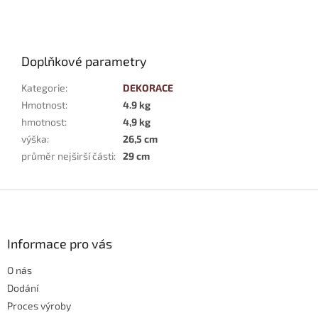
Doplňkové parametry
Kategorie
:
DEKORACE
Hmotnost
:
4.9 kg
hmotnost
:
4,9 kg
výška
:
26,5 cm
průměr nejširší části
:
29 cm
Z
á
p
a
Informace pro vás
t
O nás
í
Dodání
Proces výroby