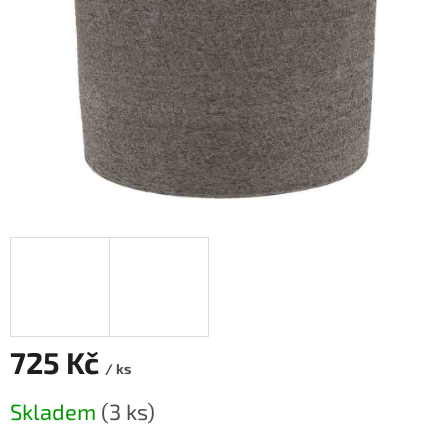
725 Kč
/ ks
Měrná
Skladem
(3 ks)
cena: