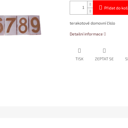
Přidat do koš
terakotové domovní číslo
Detailní informace
TISK
ZEPTAT SE
S