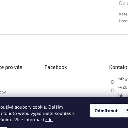
Dop
Kate
Hmo
e pro vás
Facebook
Kontakt
info
@
+420
oby
info 
otové květináče?
1182
ásný dům nebo
oužívá soubory cookie. Dalším
Faceb
Odmítnout
 tohoto webu vyjadřujete souhlas s
terak
váním.. Více informací
zde
.