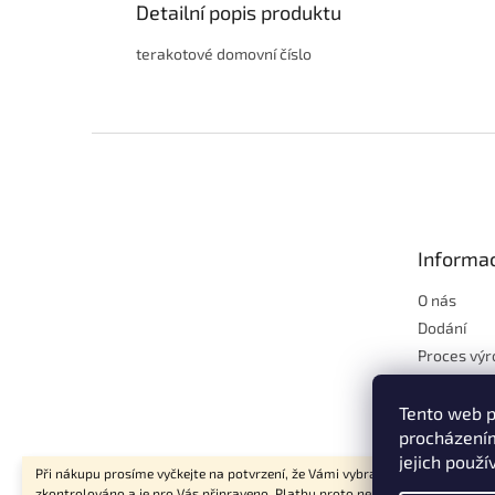
Detailní popis produktu
terakotové domovní číslo
Z
á
p
a
t
Informac
í
O nás
Dodání
Proces výr
Proč terak
Chcete kr
Tento web p
zahradu?
procházením
jejich použí
Při nákupu prosíme vyčkejte na potvrzení, že Vámi vybrané zboží bylo
zkontrolováno a je pro Vás připraveno. Platbu proto neprovádějte ihned po