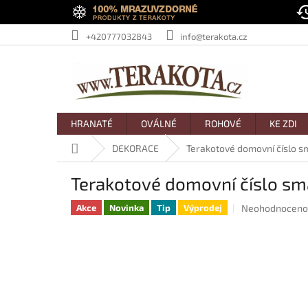
Přejít
na
obsah
+420777032843
info@terakota.cz
HRANATÉ
OVÁLNÉ
ROHOVÉ
KE ZDI
Domů
DEKORACE
Terakotové domovní číslo 
Terakotové domovní číslo s
Průměrné
Neohodnoceno
Akce
Novinka
Tip
Výprodej
hodnocení
produktu
je
0,0
z
5
hvězdiček.