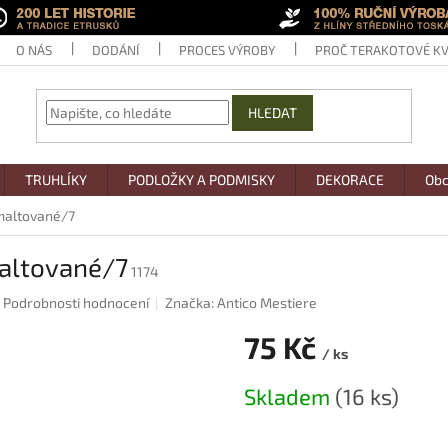
O NÁS
DODÁNÍ
PROCES VÝROBY
PROČ TERAKOTOVÉ KV
HLEDAT
TRUHLÍKY
PODLOŽKY A PODMISKY
DEKORACE
Obc
smaltované/7
maltované/7
1174
Podrobnosti hodnocení
Značka:
Antico Mestiere
75 Kč
/ ks
Měrná
Skladem
(16 ks)
cena: