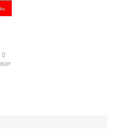
íku
DÍLET