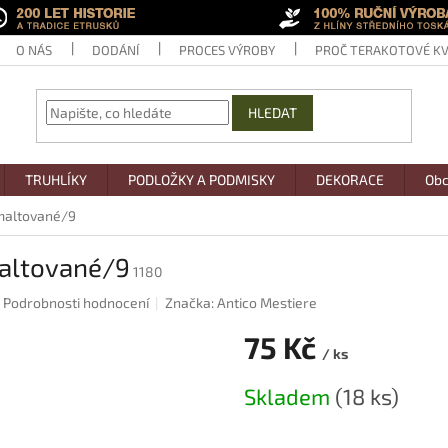
O NÁS
DODÁNÍ
PROCES VÝROBY
PROČ TERAKOTOVÉ KV
HLEDAT
TRUHLÍKY
PODLOŽKY A PODMISKY
DEKORACE
Obc
smaltované/9
maltované/9
1180
Podrobnosti hodnocení
Značka:
Antico Mestiere
75 Kč
/ ks
Měrná
Skladem
(18 ks)
cena: