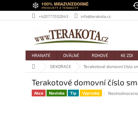
Přejít
na
obsah
+420777032843
info@terakota.cz
HRANATÉ
OVÁLNÉ
ROHOVÉ
KE ZDI
Domů
DEKORACE
Terakotové domovní číslo 
Terakotové domovní číslo s
Průměrné
Neohodnoceno
Akce
Novinka
Tip
Výprodej
hodnocení
produktu
je
0,0
z
5
hvězdiček.