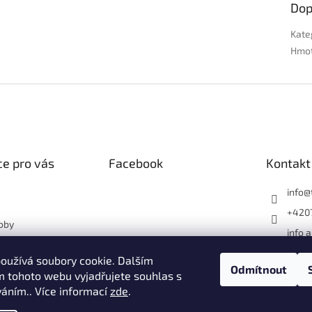
Dop
Kate
Hmo
e pro vás
Facebook
Kontakt
info
@
+420
oby
info 
otové květináče?
1182
ásný dům nebo
oužívá soubory cookie. Dalším
Faceb
Odmítnout
 tohoto webu vyjadřujete souhlas s
terak
váním.. Více informací
zde
.