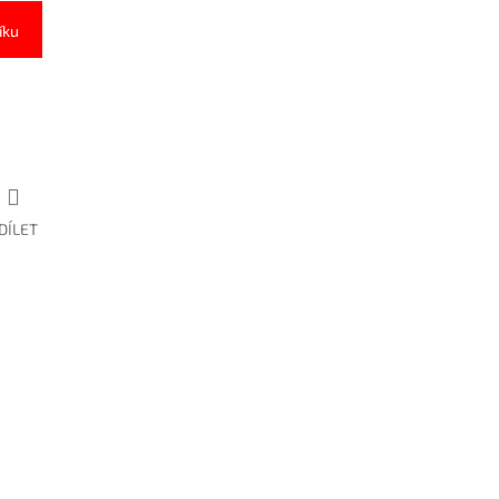
íku
DÍLET