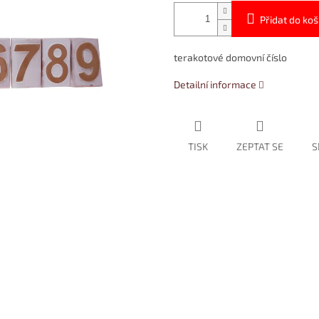
Přidat do koš
terakotové domovní číslo
Detailní informace
TISK
ZEPTAT SE
S