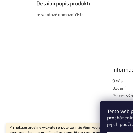
Detailní popis produktu
terakotové domovní číslo
Z
á
p
a
t
Informac
í
O nás
Dodání
Proces výr
Proč terak
Chcete kr
Tento web p
zahradu?
procházením
jejich použí
Při nákupu prosíme vyčkejte na potvrzení, že Vámi vybrané zboží bylo
zkontrolováno a je pro Vás připraveno. Platbu proto neprovádějte ihned po