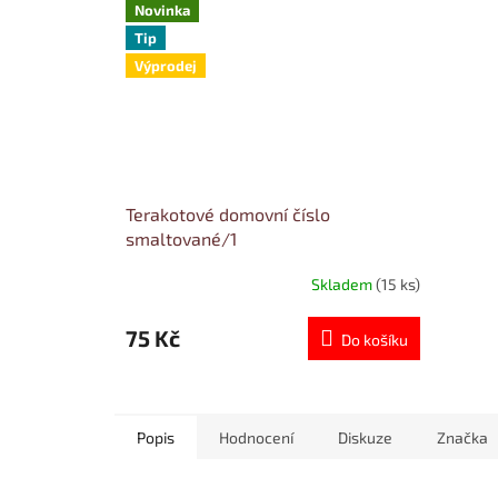
Novinka
Tip
Výprodej
Terakotové domovní číslo
smaltované/1
Skladem
(15 ks)
75 Kč
Do košíku
Popis
Hodnocení
Diskuze
Značka