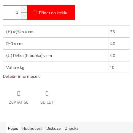
Přidat do košíku
(H) Výška v cm
33
P/O v cm
40
(L.) Délka (hloubka) v cm
40
Váha v kg
10
Detailní informace
ZEPTAT SE
SDÍLET
Popis
Hodnocení
Diskuze
Značka