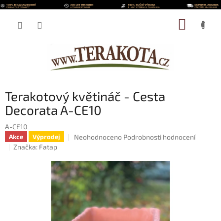
Přejít
na
NÁKUP
obsah
KOŠÍK
Terakotový květináč - Cesta
Decorata A-CE10
A-CE10
Průměrné
Neohodnoceno
Podrobnosti hodnocení
Akce
Výprodej
hodnocení
Značka:
Fatap
produktu
je
0,0
z
5
hvězdiček.