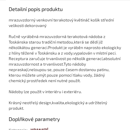
Detailní popis produktu
mrazuvzdorný venkovní terakotový květináč košík střední
velikosti dekorovaný
Ručně vyráběná mrazuvzdorná terakotová nádoba z
Toskánska starou tradiční metodou,která se dědí již
několikátou generaci.Produkt je vyráběn naprosto ekologicky
z hlíny těžené v Toskánsku a z vody,vypalován v místní peci.
Receptura zaručuje trvanlivost po několik generací,absolutní
mrazuvzdornost a trvanlivost.Tyto nádoby
nepraskají,neloupou se, pouze časem dostanou patinu,
kterou můžete umýt pouze pomocí tlaku vody, žádný
chemický prostředek není nutné použít.
Nádoby lze použít v interiéru i exteriéru.
Krásný neotřelý design,kvalita,ekologický a udržitelný
produkt.
Doplňkové parametry
Kategorie
:
HRANATÉ