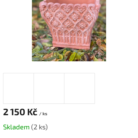
2 150 Kč
/ ks
Měrná
Skladem
(2 ks)
cena: