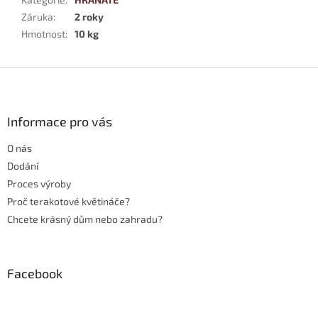
Záruka
:
2 roky
Hmotnost
:
10 kg
Z
á
p
a
Informace pro vás
t
O nás
í
Dodání
Proces výroby
Proč terakotové květináče?
Chcete krásný dům nebo zahradu?
Facebook